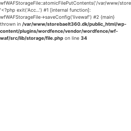
wfWAFStorageFile::atomicFilePutContents('/var/www/storeb.
'<?php exit('Acc...') #1 [internal function]:
wfWAFStorageFile->saveConfig('livewaf') #2 {main}
thrown in
/var/www/storebaelt360.dk/public_html/wp-
content/plugins/wordfence/vendor/wordfence/wf-
waf/src/lib/storage/file.php
on line
34