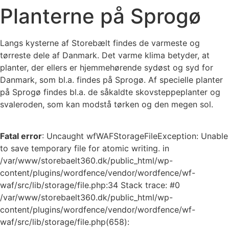
Planterne på Sprogø
Langs kysterne af Storebælt findes de varmeste og
tørreste dele af Danmark. Det varme klima betyder, at
planter, der ellers er hjemmehørende sydøst og syd for
Danmark, som bl.a. findes på Sprogø. Af specielle planter
på Sprogø findes bl.a. de såkaldte skovsteppeplanter og
svaleroden, som kan modstå tørken og den megen sol.
Fatal error
: Uncaught wfWAFStorageFileException: Unable
to save temporary file for atomic writing. in
/var/www/storebaelt360.dk/public_html/wp-
content/plugins/wordfence/vendor/wordfence/wf-
waf/src/lib/storage/file.php:34 Stack trace: #0
/var/www/storebaelt360.dk/public_html/wp-
content/plugins/wordfence/vendor/wordfence/wf-
waf/src/lib/storage/file.php(658):